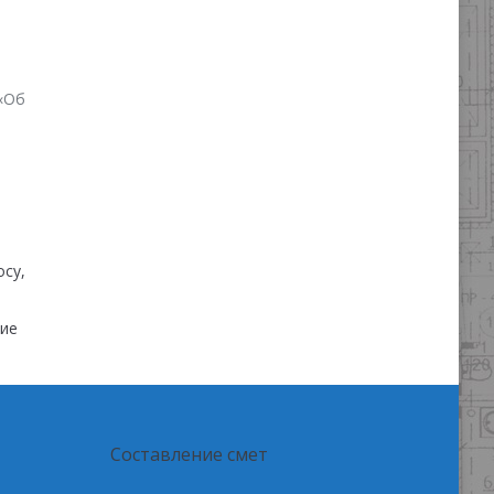
 «Об
осу,
ние
Составление смет